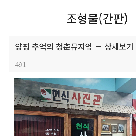
조형물(간판)
양평 추억의 청춘뮤지엄 － 상세보기
491